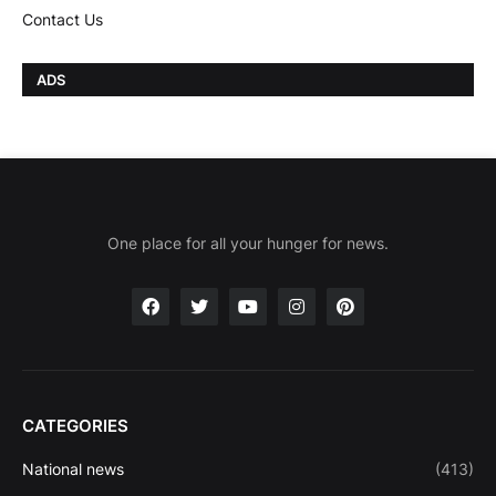
Contact Us
ADS
One place for all your hunger for news.
CATEGORIES
National news
(413)