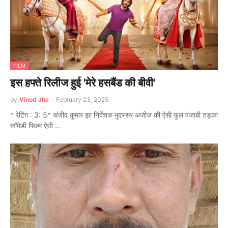
FILM
इस हफ्ते रिलीज हुई 'मेरे हसबैंड की बीवी'
by
Vinod Jha
-
February 23, 2025
* रेटिंग : 3: 5* संजीव कुमार झा निर्देशक मुदस्सर अजीज की ऐसी फुल पंजाबी तड़का
कॉमेडी फिल्म ऐसी …