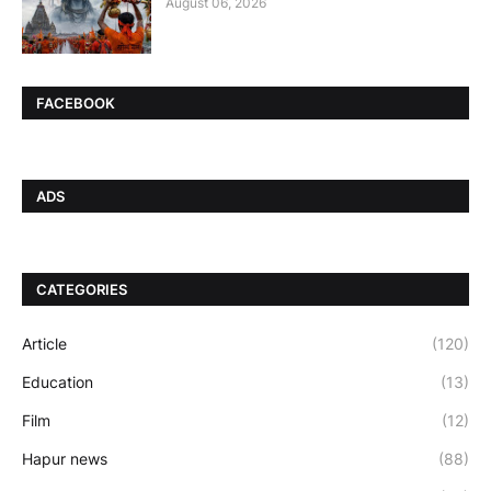
August 06, 2026
FACEBOOK
ADS
CATEGORIES
Article
(120)
Education
(13)
Film
(12)
Hapur news
(88)