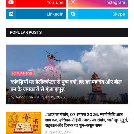
YouTube
Instagram
LinkedIn
Skype
POPULAR POSTS
HAPUR NEWS
कांवड़ियों पर हेलीकॉप्टर से पुष्प वर्षा, हर हर महादेव और बोल
बम के जयकारों से गूंजा हापुड़
by
Vinod Jha
-
August 09, 2026
#आज का पंचांग, 07 अगस्त 2026: नवमी तिथि आज
शाम तक, कृत्तिका-रोहिणी नक्षत्र का संयोग, जानें शुभ मुहूर्त,
राहुकाल और दिनभर का शुभ-अशुभ समय
August 07, 2026