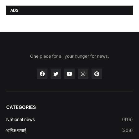
ADS
One place for all your hunger for news.
CATEGORIES
National news
(416)
धार्मिक कथाएं
(308)