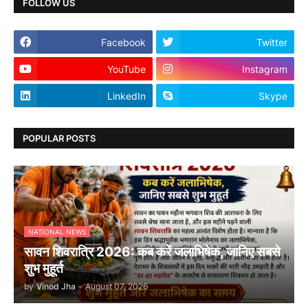
FOLLOW US
Facebook
Twitter
YouTube
Instagram
LinkedIn
Skype
POPULAR POSTS
NATIONAL NEWS
सावन शिवरात्रि 2026: कब करें जलाभिषेक, जानिए सबसे
शुभ मुहूर्त
by
Vinod Jha
-
August 07, 2026