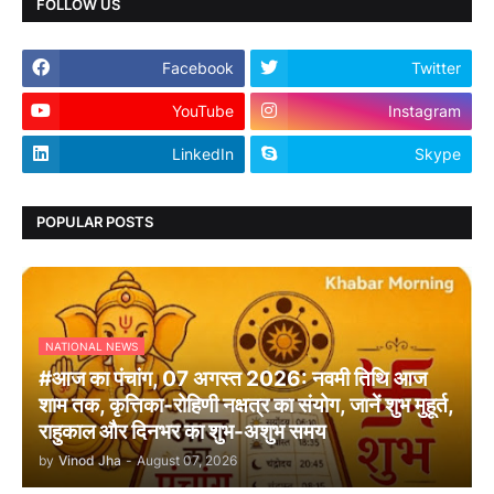
FOLLOW US
Facebook
Twitter
YouTube
Instagram
LinkedIn
Skype
POPULAR POSTS
NATIONAL NEWS
#आज का पंचांग, 07 अगस्त 2026: नवमी तिथि आज
शाम तक, कृत्तिका-रोहिणी नक्षत्र का संयोग, जानें शुभ मुहूर्त,
राहुकाल और दिनभर का शुभ-अशुभ समय
by
Vinod Jha
-
August 07, 2026