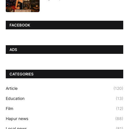
FACEBOOK
ADS
CATEGORIES
Article
(120)
Education
(13)
Film
(12)
Hapur news
(88)
Local news
(81)