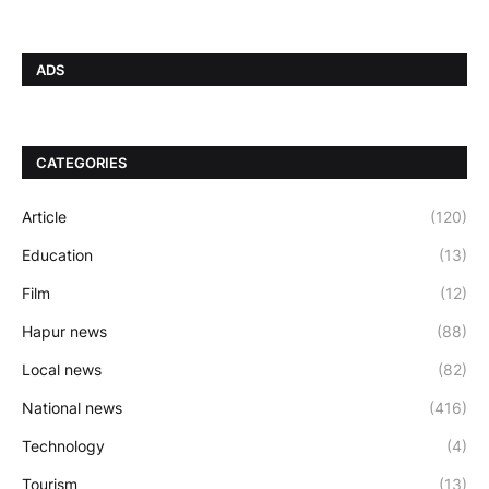
ADS
CATEGORIES
Article
(120)
Education
(13)
Film
(12)
Hapur news
(88)
Local news
(82)
National news
(416)
Technology
(4)
Tourism
(13)