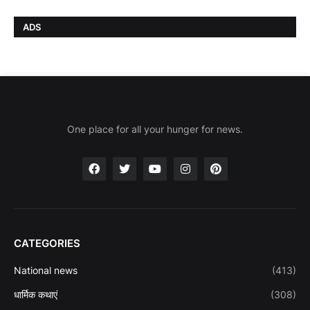
ADS
One place for all your hunger for news.
CATEGORIES
National news
(413)
धार्मिक कथाएं
(308)