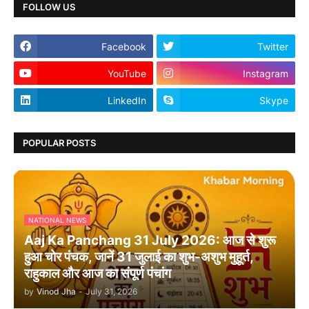
FOLLOW US
Facebook
Twitter
YouTube
Instagram
LinkedIn
Skype
POPULAR POSTS
NATIONAL NEWS
Aaj Ka Panchang 31 July 2026: आज से शुरू
हुआ चोर पंचक, जानें 31 जुलाई का शुभ-अशुभ मुहूर्त,
राहुकाल और आज का संपूर्ण पंचांग
by
Vinod Jha
-
July 31, 2026