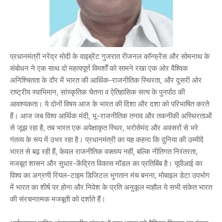
प्रधानमंत्री नरेंद्र मोदी के वाइब्रेंट गुजरात रीजनल कॉन्फ्रेंस और सोमनाथ के
संबोधन ने एक साथ दो महत्वपूर्ण विमर्शों को सामने रखा एक ओर वैश्विक
अनिश्चितता के दौर में भारत की आर्थिक-राजनीतिक स्थिरता, और दूसरी ओर
राष्ट्रीय स्वाभिमान, सांस्कृतिक चेतना व ऐतिहासिक सत्य के पुनर्पाठ की
आवश्यकता। ये दोनों विषय आज के भारत की दिशा और दशा को परिभाषित करते
हैं। आज जब विश्व आर्थिक मंदी, भू-राजनीतिक तनाव और तकनीकी अस्थिरताओं
से जूझ रहा है, तब भारत एक अपेक्षाकृत स्थिर, भरोसेमंद और अवसरों से भरे
गंतव्य के रूप में उभर रहा है। प्रधानमंत्री का यह कहना कि दुनिया की उम्मीदें
भारत से बढ़ रही हैं, केवल राजनीतिक वक्तव्य नहीं, बल्कि नीतिगत निरंतरता,
मजबूत शासन और सुधार-केंद्रित विकास मॉडल का प्रतिबिंब है। यूपीआई का
विश्व का अग्रणी रियल-टाइम डिजिटल भुगतान मंच बनना, मोबाइल डेटा उपभोग
में भारत का शीर्ष पर होना और निवेश के प्रति अनुकूल माहौल ये सभी संकेत भारत
की संरचनात्मक मजबूती को दर्शाते हैं।