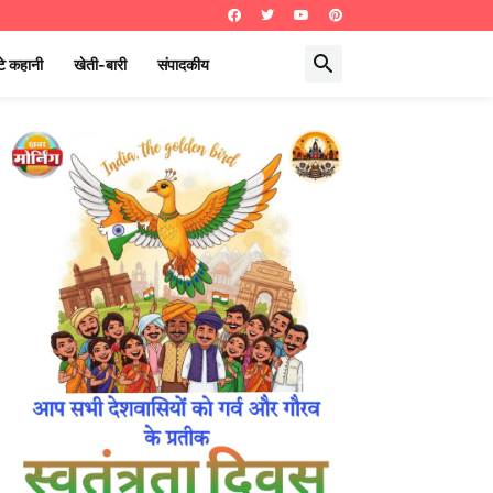
े कहानी
खेती-बारी
संपादकीय