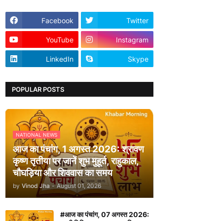
Facebook
Twitter
YouTube
Instagram
LinkedIn
Skype
POPULAR POSTS
NATIONAL NEWS
आज का पंचांग, 1 अगस्त 2026: श्रावण
कृष्ण तृतीया पर जानें शुभ मुहूर्त, राहुकाल,
चौघड़िया और शिववास का समय
by
Vinod Jha
-
August 01, 2026
#आज का पंचांग, 07 अगस्त 2026: