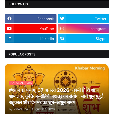
FOLLOW US
Facebook
Twitter
YouTube
Instagram
LinkedIn
Skype
POPULAR POSTS
NATIONAL NEWS
#आज का पंचांग, 07 अगस्त 2026: नवमी तिथि आज
शाम तक, कृत्तिका-रोहिणी नक्षत्र का संयोग, जानें शुभ मुहूर्त,
राहुकाल और दिनभर का शुभ-अशुभ समय
by
Vinod Jha
-
August 07, 2026