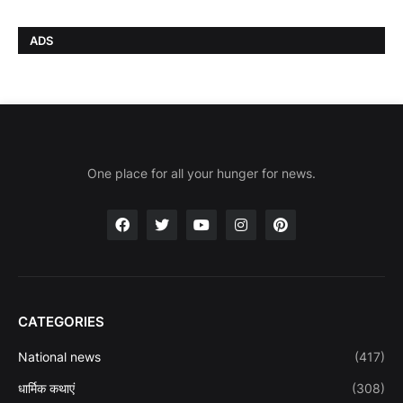
ADS
One place for all your hunger for news.
CATEGORIES
National news
(417)
धार्मिक कथाएं
(308)