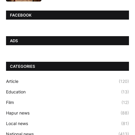
FACEBOOK
ADS
CATEGORIES
Article
(120)
Education
(13)
Film
(12)
Hapur news
(88)
Local news
(81)
National news
(413)