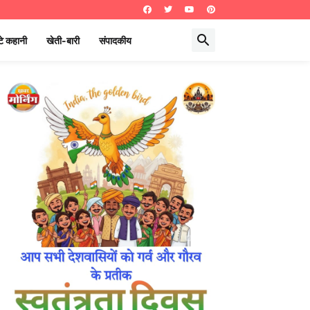
े कहानी
खेती-बारी
संपादकीय