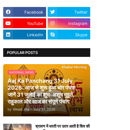
Facebook
Twitter
YouTube
Instagram
LinkedIn
Skype
POPULAR POSTS
NATIONAL NEWS
Aaj Ka Panchang 31 July
2026: आज से शुरू हुआ चोर पंचक,
जानें 31 जुलाई का शुभ-अशुभ मुहूर्त,
राहुकाल और आज का संपूर्ण पंचांग
by
Vinod Jha
-
July 31, 2026
श्रावण में धरती पर उतर आती है शिव की