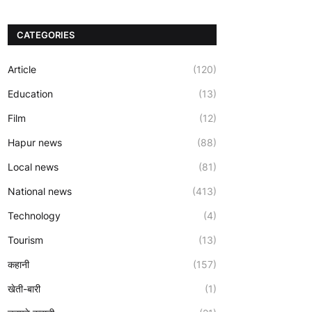
CATEGORIES
Article
(120)
Education
(13)
Film
(12)
Hapur news
(88)
Local news
(81)
National news
(413)
Technology
(4)
Tourism
(13)
कहानी
(157)
खेती-बारी
(1)