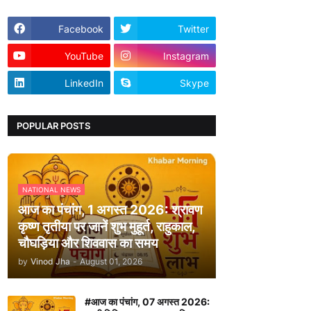
Facebook
Twitter
YouTube
Instagram
LinkedIn
Skype
POPULAR POSTS
NATIONAL NEWS
आज का पंचांग, 1 अगस्त 2026: श्रावण
कृष्ण तृतीया पर जानें शुभ मुहूर्त, राहुकाल,
चौघड़िया और शिववास का समय
by
Vinod Jha
-
August 01, 2026
#आज का पंचांग, 07 अगस्त 2026: