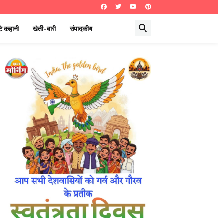
े कहानी
खेती-बारी
संपादकीय