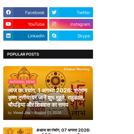
Facebook
Twitter
YouTube
Instagram
LinkedIn
Skype
POPULAR POSTS
NATIONAL NEWS
आज का पंचांग, 1 अगस्त 2026: श्रावण
कृष्ण तृतीया पर जानें शुभ मुहूर्त, राहुकाल,
चौघड़िया और शिववास का समय
by
Vinod Jha
-
August 01, 2026
#आज का पंचांग, 07 अगस्त 2026: