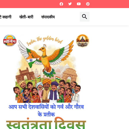
े कहानी
खेती-बारी
संपादकीय