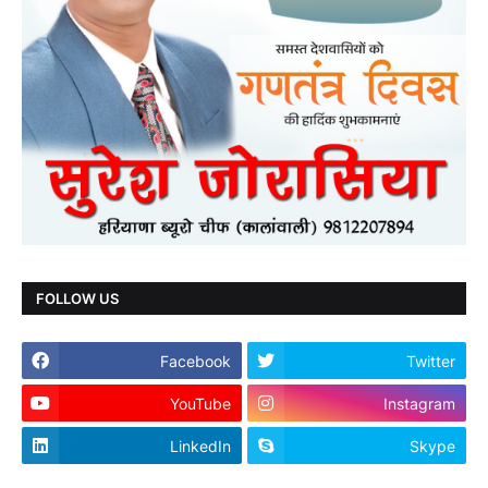
FOLLOW US
Facebook
Twitter
YouTube
Instagram
LinkedIn
Skype