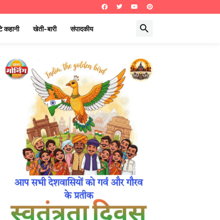
े कहानी
खेती-बारी
संपादकीय