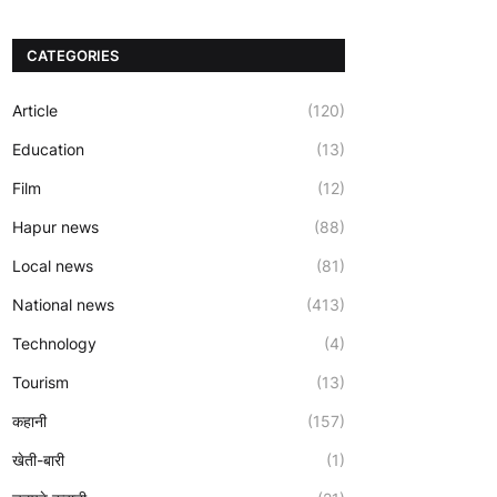
CATEGORIES
Article
(120)
Education
(13)
Film
(12)
Hapur news
(88)
Local news
(81)
National news
(413)
Technology
(4)
Tourism
(13)
कहानी
(157)
खेती-बारी
(1)