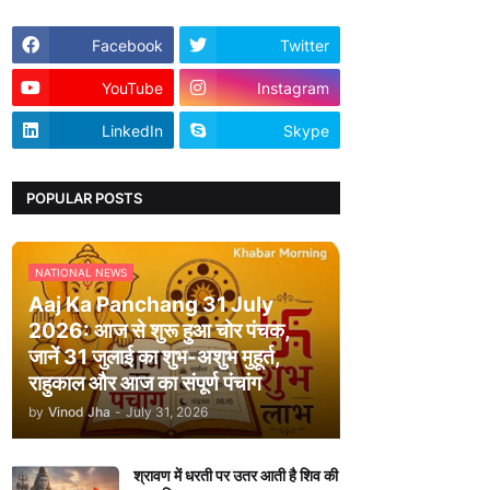
Facebook
Twitter
YouTube
Instagram
LinkedIn
Skype
POPULAR POSTS
NATIONAL NEWS
Aaj Ka Panchang 31 July
2026: आज से शुरू हुआ चोर पंचक,
जानें 31 जुलाई का शुभ-अशुभ मुहूर्त,
राहुकाल और आज का संपूर्ण पंचांग
by
Vinod Jha
-
July 31, 2026
श्रावण में धरती पर उतर आती है शिव की