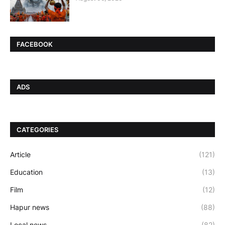
FACEBOOK
ADS
CATEGORIES
Article
(121)
Education
(13)
Film
(12)
Hapur news
(88)
Local news
(82)