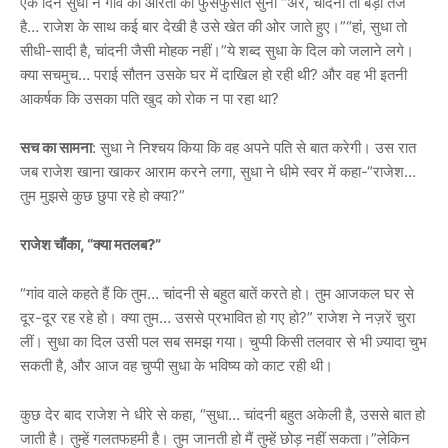
एक दिन सुधा ने गांव की औरतों को फुसफुसाते सुना “अरे, चांदनी तो बड़ी तेज
है… राजेश के साथ कई बार देखी है उसे खेत की ओर जाते हुए।”“हां, सुधा तो
सीधी-सादी है, चांदनी जैसी मोहक नहीं।”ये शब्द सुधा के दिल को जलाने लगे।
क्या सचमुच… पराई सौतन उसके घर में दाखिल हो रही थी? और वह भी इतनी
आकर्षक कि उसका पति खुद को रोक न पा रहा था?
सच का सामना
: सुधा ने निश्चय किया कि वह अपने पति से बात करेगी। उस रात
जब राजेश खाना खाकर आराम करने लगा, सुधा ने धीमे स्वर में कहा-“राजेश…
तुम मुझसे कुछ छुपा रहे हो क्या?”
राजेश चौंका, “क्या मतलब?”
“गांव वाले कहते हैं कि तुम… चांदनी से बहुत बातें करते हो। तुम आजकल घर से
दूर-दूर रह रहे हो। क्या तुम… उससे प्रभावित हो गए हो?” राजेश ने नज़रें चुरा
लीं। सुधा का दिल उसी पल सब समझ गया। चुप्पी किसी तलवार से भी ज़्यादा चुभ
सकती है, और आज वह चुप्पी सुधा के भविष्य को काट रही थी।
कुछ देर बाद राजेश ने धीरे से कहा, “सुधा… चांदनी बहुत अकेली है, उससे बात हो
जाती है। तुम्हें गलतफहमी है। तुम जानती हो मैं तुम्हें छोड़ नहीं सकता।”लेकिन