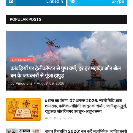
LinkedIn
Skype
POPULAR POSTS
HAPUR NEWS
कांवड़ियों पर हेलीकॉप्टर से पुष्प वर्षा, हर हर महादेव और बोल
बम के जयकारों से गूंजा हापुड़
by
Vinod Jha
-
August 09, 2026
#आज का पंचांग, 07 अगस्त 2026: नवमी तिथि आज
शाम तक, कृत्तिका-रोहिणी नक्षत्र का संयोग, जानें शुभ मुहूर्त,
राहुकाल और दिनभर का शुभ-अशुभ समय
August 07, 2026
सावन शिवरात्रि 2026: कब करें जलाभिषेक, जानिए सबसे