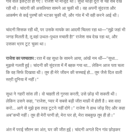
गांव वाले इकट्ठा हो गए। राजेश भी मौजूद था। सुधा थोड़ी दूरी से यह सब देख
रही थी। चांदनी की असलियत सामने आ चुकी थी। वह अपनी सुंदरता और
आकर्षण से कई पुरुषों को भटका चुकी थी, और गांव में भी वही करने आई थी।
चांदनी सिसक रही थी, पर उसके मायके का आदमी चिल्ला रहा था—“तुझे जहां भी
जगह मिलती है, तू वहां उथल-पुथल मचाती है!” राजेश सब देख रहा था, और
उसका भ्रम टूट चुका था।
राजेश का पश्चाताप :
रात में वह सुधा के सामने आया, आंखें नम थीं—“सुधा…
मुझसे गलती हुई। चांदनी की सुंदरता में मैं बहक गया था… लेकिन आज पता चला
कि वह सिर्फ दिखावा थी। तुम ही मेरे जीवन की सच्चाई हो… तुम जैसे दिल वाली
स्त्री दुनिया में नहीं।”
सुधा ने गहरी सांस ली। वो चाहती तो गुस्सा करती, उसे छोड़ भी सकती थी।
लेकिन उसने कहा, “राजेश, प्यार में सबसे बड़ी जीत माफ़ी में होती है। बस वादा
करो… आगे से मुझे इस तरह टूटने नहीं दोगे।” राजेश ने हाथ जोड़ दिए और कहा
अब“कभी नहीं। तुम ही मेरी पत्नी हो, मेरा घर हो, मेरा सबकुछ तुम ही हो।”
अंत में पराई सौतन का अंत, घर की जीत हुई। चांदनी अगले दिन गांव छोड़कर