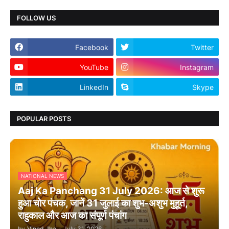
FOLLOW US
Facebook
Twitter
YouTube
Instagram
LinkedIn
Skype
POPULAR POSTS
NATIONAL NEWS
Aaj Ka Panchang 31 July 2026: आज से शुरू
हुआ चोर पंचक, जानें 31 जुलाई का शुभ-अशुभ मुहूर्त,
राहुकाल और आज का संपूर्ण पंचांग
by
Vinod Jha
-
July 31, 2026