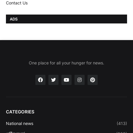
Contact Us
ADS
One place for all your hunger for news.
CATEGORIES
National news
(413)