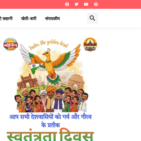
े कहानी
खेती-बारी
संपादकीय