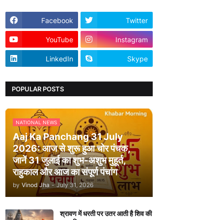
Facebook
Twitter
YouTube
Instagram
LinkedIn
Skype
POPULAR POSTS
NATIONAL NEWS
Aaj Ka Panchang 31 July
2026: आज से शुरू हुआ चोर पंचक,
जानें 31 जुलाई का शुभ-अशुभ मुहूर्त,
राहुकाल और आज का संपूर्ण पंचांग
by
Vinod Jha
-
July 31, 2026
श्रावण में धरती पर उतर आती है शिव की