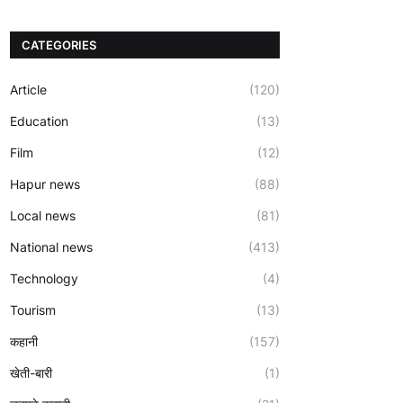
CATEGORIES
Article
(120)
Education
(13)
Film
(12)
Hapur news
(88)
Local news
(81)
National news
(413)
Technology
(4)
Tourism
(13)
कहानी
(157)
खेती-बारी
(1)