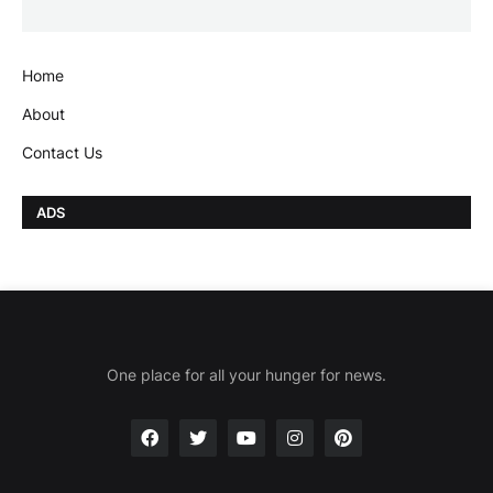
Home
About
Contact Us
ADS
One place for all your hunger for news.