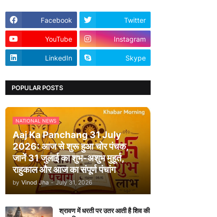
Facebook
Twitter
YouTube
Instagram
LinkedIn
Skype
POPULAR POSTS
NATIONAL NEWS
Aaj Ka Panchang 31 July
2026: आज से शुरू हुआ चोर पंचक,
जानें 31 जुलाई का शुभ-अशुभ मुहूर्त,
राहुकाल और आज का संपूर्ण पंचांग
by
Vinod Jha
-
July 31, 2026
श्रावण में धरती पर उतर आती है शिव की