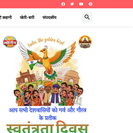
े कहानी
खेती-बारी
संपादकीय