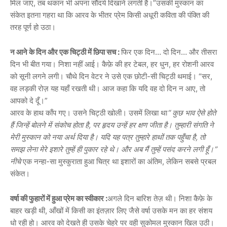
मिल जाए, तब थकान भी अपना सौंदर्य दिखाने लगती है।”उसकी मुस्कान का
संकेत इतना गहरा था कि आरव के भीतर प्रेम किसी अधूरी कविता की पंक्ति की
तरह पूर्ण हो उठा।
न आने के दिन और एक चिट्ठी में छिपा सच :
फिर एक दिन… दो दिन… और तीसरा
दिन भी बीत गया। निशा नहीं आई। कैफ़े की हर टेबल, हर धुन, हर रोशनी आरव
को सूनी लगने लगी। चौथे दिन वेटर ने उसे एक छोटी-सी चिट्ठी थमाई। “सर,
वह लड़की रोज़ यह यहाँ रखती थी। आज कहा कि यदि वह दो दिन न आए, तो
आपको दे दूँ।”
आरव के हाथ काँप गए। उसने चिट्ठी खोली। उसमें लिखा था
“
कुछ भाव ऐसे होते
हैं जिन्हें बोलने में संकोच होता है, पर हृदय उन्हें हर क्षण जीता है। तुम्हारी संगति ने
मेरी मुस्कान को नया अर्थ दिया है। यदि यह पत्र तुम्हारे हाथों तक पहुँचा है, तो
समझ लेना मेरे इशारे तुम्हें ही पुकार रहे थे। और अब मैं तुम्हें पसंद करने लगी हूँ।”
नीचे
एक नन्हा-सा मुस्कुराता हुआ चित्र था इशारों का अंतिम, लेकिन सबसे प्रबल
संकेत।
वर्षा की फुहारों में हुआ प्रेम का स्वीकार :
अगले दिन बारिश तेज़ थी। निशा कैफ़े के
बाहर खड़ी थी, आँखों में किसी का इंतज़ार लिए जैसे वर्षा उसके मन का हर संशय
धो रही हो। आरव को देखते ही उसके चेहरे पर वही सुकोमल मुस्कान खिल उठी।