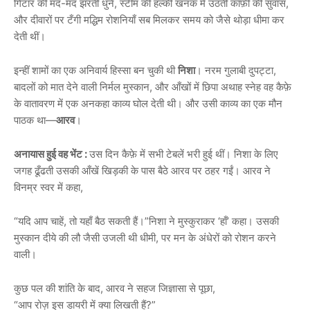
गिटार की मंद-मंद झरती धुनें, स्टीम की हल्की खनक में उठती कॉफ़ी की सुवास,
और दीवारों पर टँगी मद्धिम रोशनियाँ सब मिलकर समय को जैसे थोड़ा धीमा कर
देती थीं।
इन्हीं शामों का एक अनिवार्य हिस्सा बन चुकी थी
निशा
। नरम गुलाबी दुपट्टा,
बादलों को मात देने वाली निर्मल मुस्कान, और आँखों में छिपा अथाह स्नेह वह कैफ़े
के वातावरण में एक अनकहा काव्य घोल देती थी। और उसी काव्य का एक मौन
पाठक था—
आरव
।
अनायास हुई वह भेंट :
उस दिन कैफ़े में सभी टेबलें भरी हुई थीं। निशा के लिए
जगह ढूँढती उसकी आँखें खिड़की के पास बैठे आरव पर ठहर गईं। आरव ने
विनम्र स्वर में कहा,
“यदि आप चाहें, तो यहाँ बैठ सकती हैं।”निशा ने मुस्कुराकर ‘हाँ’ कहा। उसकी
मुस्कान दीये की लौ जैसी उजली थी धीमी, पर मन के अंधेरों को रोशन करने
वाली।
कुछ पल की शांति के बाद, आरव ने सहज जिज्ञासा से पूछा,
“आप रोज़ इस डायरी में क्या लिखती हैं?”