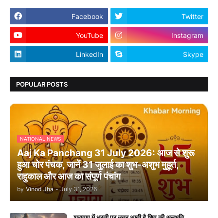
Facebook
Twitter
YouTube
Instagram
LinkedIn
Skype
POPULAR POSTS
NATIONAL NEWS
Aaj Ka Panchang 31 July 2026: आज से शुरू
हुआ चोर पंचक, जानें 31 जुलाई का शुभ-अशुभ मुहूर्त,
राहुकाल और आज का संपूर्ण पंचांग
by
Vinod Jha
-
July 31, 2026
श्रावण में धरती पर उतर आती है शिव की अनुभूति