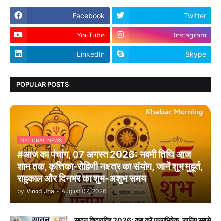
Facebook
Twitter
YouTube
Instagram
LinkedIn
Skype
POPULAR POSTS
NATIONAL NEWS
#आज का पंचांग, 07 अगस्त 2026: नवमी तिथि आज
शाम तक, कृत्तिका-रोहिणी नक्षत्र का संयोग, जानें शुभ मुहूर्त,
राहुकाल और दिनभर का शुभ-अशुभ समय
by
Vinod Jha
-
August 07, 2026
सावन शिवरात्रि 2026: कब करें जलाभिषेक, जानिए सबसे