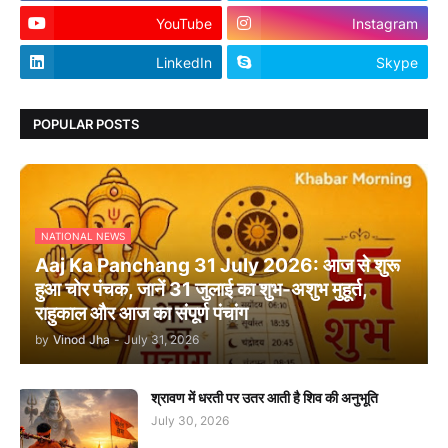
YouTube
Instagram
LinkedIn
Skype
POPULAR POSTS
NATIONAL NEWS
Aaj Ka Panchang 31 July 2026: आज से शुरू
हुआ चोर पंचक, जानें 31 जुलाई का शुभ-अशुभ मुहूर्त,
राहुकाल और आज का संपूर्ण पंचांग
by
Vinod Jha
-
July 31, 2026
श्रावण में धरती पर उतर आती है शिव की अनुभूति
July 30, 2026