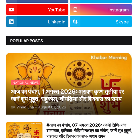
YouTube
Instagram
LinkedIn
Skype
POPULAR POSTS
NATIONAL NEWS
आज का पंचांग, 1 अगस्त 2026: श्रावण कृष्ण तृतीया पर
जानें शुभ मुहूर्त, राहुकाल, चौघड़िया और शिववास का समय
by
Vinod Jha
-
August 01, 2026
#आज का पंचांग, 07 अगस्त 2026: नवमी तिथि आज
शाम तक, कृत्तिका-रोहिणी नक्षत्र का संयोग, जानें शुभ मुहूर्त,
राहुकाल और दिनभर का शुभ-अशुभ समय