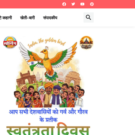
े कहानी
खेती-बारी
संपादकीय