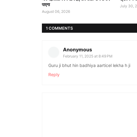
पाएगा
July 30, 
August 06, 2026
1 COMMENTS
Anonymous
February 11, 2025 at 8:49 PM
Guru ji bhut hin badhiya aarticel lekha h ji
Reply