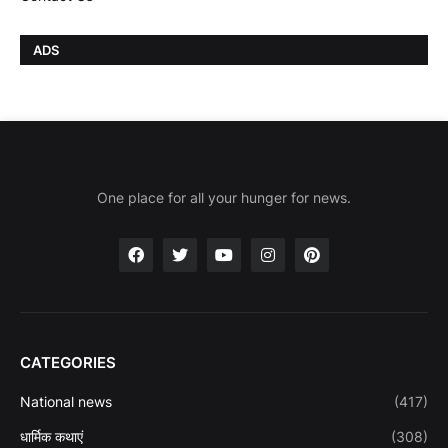
ADS
One place for all your hunger for news.
CATEGORIES
National news
(417)
धार्मिक कथाएं
(308)