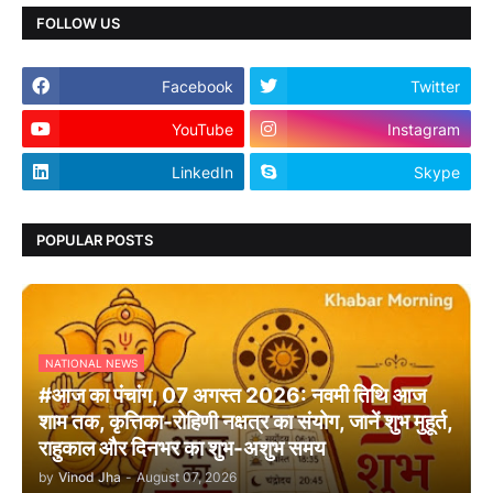
FOLLOW US
Facebook
Twitter
YouTube
Instagram
LinkedIn
Skype
POPULAR POSTS
NATIONAL NEWS
#आज का पंचांग, 07 अगस्त 2026: नवमी तिथि आज
शाम तक, कृत्तिका-रोहिणी नक्षत्र का संयोग, जानें शुभ मुहूर्त,
राहुकाल और दिनभर का शुभ-अशुभ समय
by
Vinod Jha
-
August 07, 2026